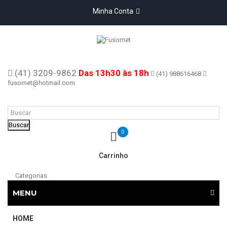
Minha Conta
(41) 3209-9862
Das 13h30 às 18h
(41) 988616468
fusornet@hotmail.com
Buscar
0
Carrinho
Categorias
MENU
HOME