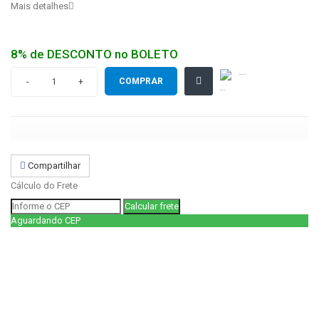
Mais detalhes
8% de DESCONTO no BOLETO
Enviar a um amigo
Compartilhe no
COMPRAR
-
+
WhatsApp!
Compartilhar
Cálculo do Frete
Aguardando CEP