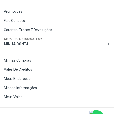
Promoções
Fale Conosco
Garantia, Trocas E Devoluções
CNPJ:
30478405/0001-09
MINHA CONTA
Minhas Compras
Vales De Créditos
Meus Endereços
Minhas Informações
Meus Vales
Kit manutenção HP, Fusão Hp, Fusao Hp, Fusao, Fusor HP, Unidade fusora HP, Transfer belt
HP, Transfer belt, Belt, Belt hp, Kit manutenção, Fusor, Unidade fusora, Peças impressoras