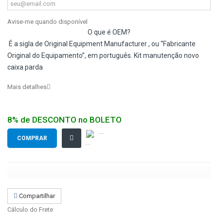
Avise-me quando disponível
O que é OEM?
É a sigla de Original Equipment Manufacturer , ou “Fabricante
Original do Equipamento”, em português. Kit manutenção novo
caixa parda
Mais detalhes
8% de DESCONTO no BOLETO
Enviar a um amigo
Compartilhe no
COMPRAR
WhatsApp!
Compartilhar
Cálculo do Frete